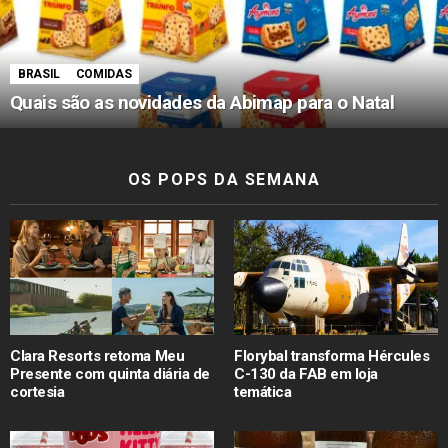
BRASIL
COMIDAS
Quais são as novidades da Abimap para o Natal
OS POPS DA SEMANA
Clara Resorts retoma Meu
Florybal transforma Hércules
Presente com quinta diária de
C-130 da FAB em loja
cortesia
temática