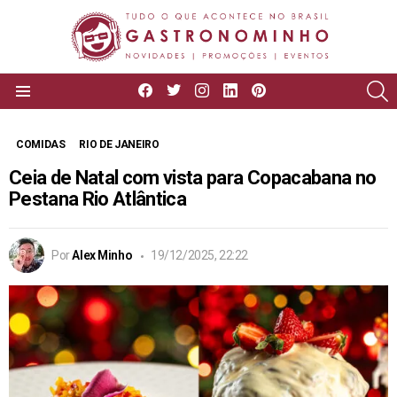
facebook
twitter
instagram
linkedin
pinterest
P
Menu
COMIDAS
RIO DE JANEIRO
Ceia de Natal com vista para Copacabana no
Pestana Rio Atlântica
Por
Alex Minho
19/12/2025, 22:22