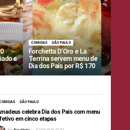
COMIDAS
SÃO PAULO
10
Forchetta D’Oro e La
iado e
Terrina servem menu de
Dia dos Pais por R$ 170
COMIDAS
SÃO PAULO
madeus celebra Dia dos Pais com menu
fetivo em cinco etapas
Por
Alex Minho
07/08/2026, 07:07