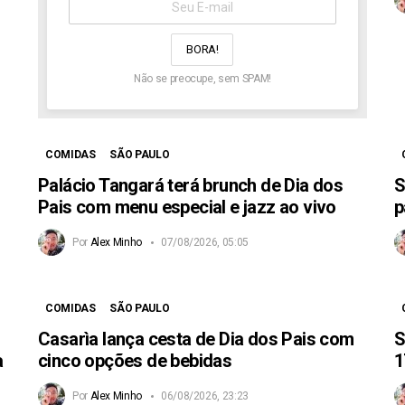
aqui:
Não se preocupe, sem SPAM!
COMIDAS
SÃO PAULO
Palácio Tangará terá brunch de Dia dos
S
Pais com menu especial e jazz ao vivo
p
Por
Alex Minho
07/08/2026, 05:05
COMIDAS
SÃO PAULO
Casarìa lança cesta de Dia dos Pais com
S
à
cinco opções de bebidas
1
Por
Alex Minho
06/08/2026, 23:23