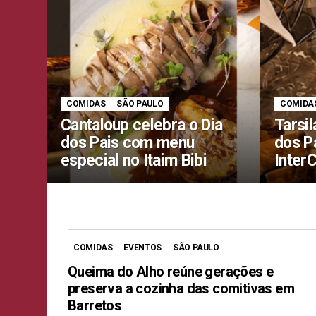
COMIDAS
SÃO PAULO
COMIDA
Cantaloup celebra o Dia
Tarsil
dos Pais com menu
dos P
especial no Itaim Bibi
Inter
COMIDAS
EVENTOS
SÃO PAULO
Queima do Alho reúne gerações e
preserva a cozinha das comitivas em
Barretos