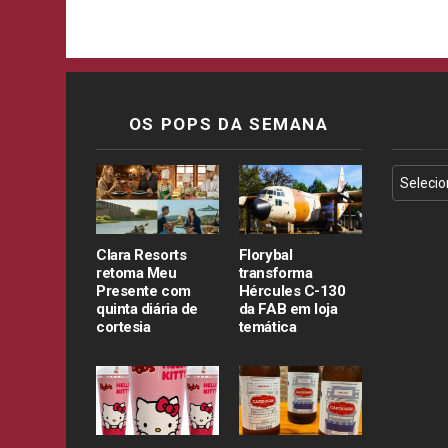
OS POPS DA SEMANA
Clara Resorts
Florybal
retoma Meu
transforma
Presente com
Hércules C-130
quinta diária de
da FAB em loja
cortesia
temática