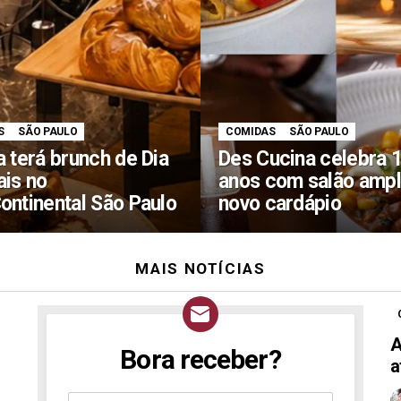
S
SÃO PAULO
COMIDAS
SÃO PAULO
a terá brunch de Dia
Des Cucina celebra 
ais no
anos com salão ampl
Continental São Paulo
novo cardápio
MAIS NOTÍCIAS
A
Bora receber?
NEWSLETTER
a
Assine