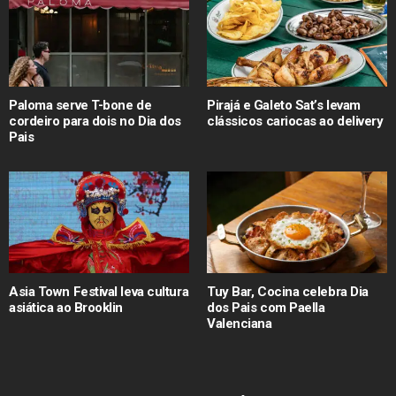
Paloma serve T-bone de
Pirajá e Galeto Sat’s levam
cordeiro para dois no Dia dos
clássicos cariocas ao delivery
Pais
Asia Town Festival leva cultura
Tuy Bar, Cocina celebra Dia
asiática ao Brooklin
dos Pais com Paella
Valenciana