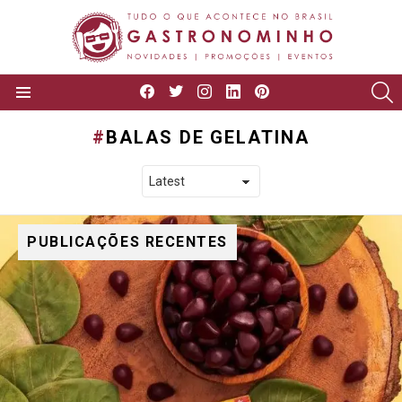
facebook
twitter
instagram
linkedin
pinterest
P
Menu
BALAS DE GELATINA
PUBLICAÇÕES RECENTES