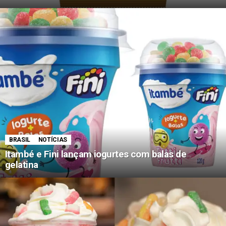
BRASIL
NOTÍCIAS
Itambé e Fini lançam iogurtes com balas de
gelatina