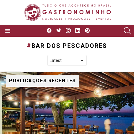
facebook
twitter
instagram
linkedin
pinterest
P
Menu
BAR DOS PESCADORES
PUBLICAÇÕES RECENTES