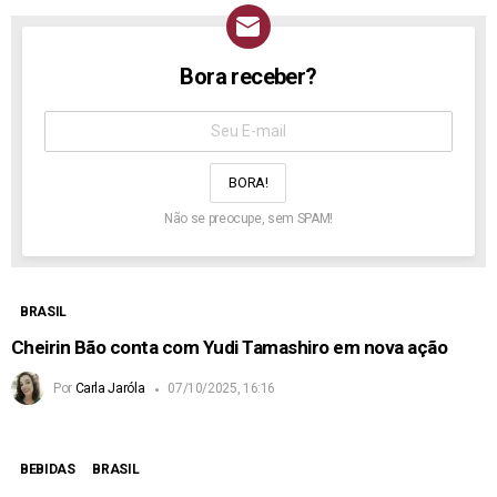
Bora receber?
NEWSLETTER
Assine
aqui:
Não se preocupe, sem SPAM!
BRASIL
Cheirin Bão conta com Yudi Tamashiro em nova ação
Por
Carla Jaróla
07/10/2025, 16:16
BEBIDAS
BRASIL