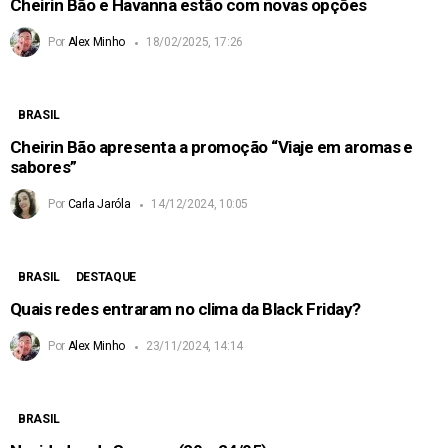
Cheirin Bão e Havanna estão com novas opções
Por
Alex Minho
18/02/2025, 17:26
BRASIL
Cheirin Bão apresenta a promoção “Viaje em aromas e
sabores”
Por
Carla Jaróla
14/12/2024, 10:05
BRASIL
DESTAQUE
Quais redes entraram no clima da Black Friday?
Por
Alex Minho
23/11/2024, 14:14
BRASIL