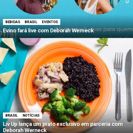
BEBIDAS
BRASIL
EVENTOS
Evino fará live com Deborah Werneck
BRASIL
NOTÍCIAS
Liv Up lança um prato exclusivo em parceria com
Deborah Werneck