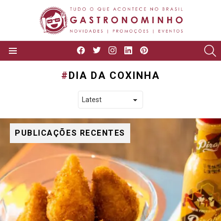
facebook
twitter
instagram
linkedin
pinterest
P
Menu
DIA DA COXINHA
PUBLICAÇÕES RECENTES