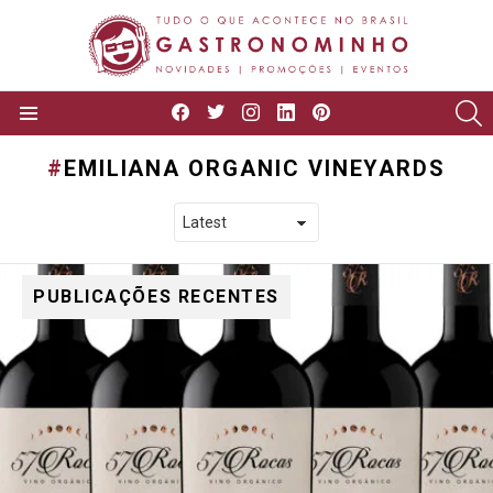
facebook
twitter
instagram
linkedin
pinterest
P
Menu
EMILIANA ORGANIC VINEYARDS
PUBLICAÇÕES RECENTES