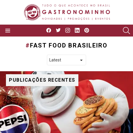
facebook
twitter
instagram
linkedin
pinterest
P
Menu
FAST FOOD BRASILEIRO
PUBLICAÇÕES RECENTES