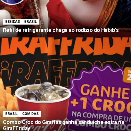
BEBIDAS
BRASIL
Refil de refrigerante chega ao rodízio do Habib’s
BRASIL
COMIDAS
Combo Croc do Giraffas ganha sanduíche extra na
GiraFFriday