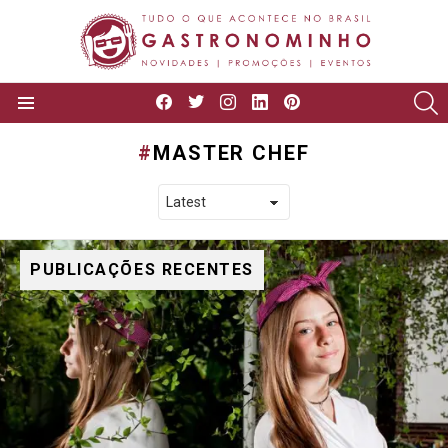
facebook
twitter
instagram
linkedin
pinterest
P
Menu
MASTER CHEF
PUBLICAÇÕES RECENTES