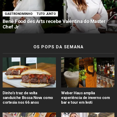
GASTRONOMINHO
TUTO JUNTO
Benê Food des Arts recebe Valentina do Master
Chef Jr
OS POPS DA SEMANA
Dinho’s traz de volta
Weber Haus amplia
sanduíche Bossa Nova como
experiência de inverno com
cortesia nos 66 anos
bar e tour em Ivoti