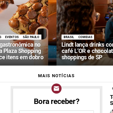
S
EVENTOS
SÃO PAULO
BRASIL
COMIDAS
gastronômica no
Lindt lança drinks c
 Plaza Shopping
café L’OR e chocola
ce itens em dobro
shoppings de SP
MAIS NOTÍCIAS
T
Bora receber?
NEWSLETTER
S
Assine