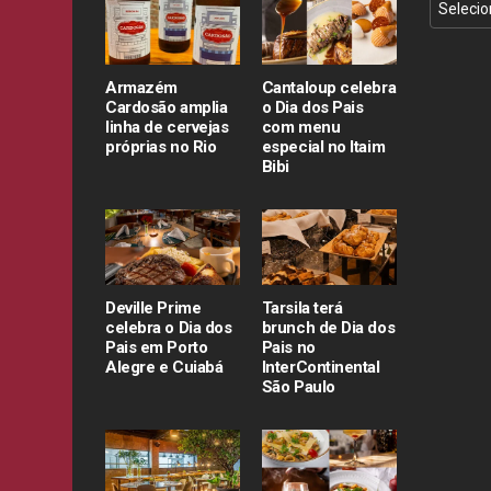
Armazém
Cantaloup celebra
Cardosão amplia
o Dia dos Pais
linha de cervejas
com menu
próprias no Rio
especial no Itaim
Bibi
Deville Prime
Tarsila terá
celebra o Dia dos
brunch de Dia dos
Pais em Porto
Pais no
Alegre e Cuiabá
InterContinental
São Paulo