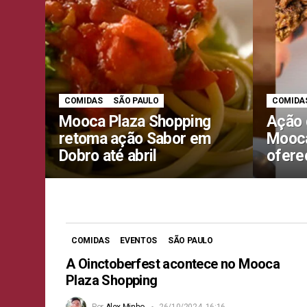
COMIDAS
SÃO PAULO
COMIDA
Mooca Plaza Shopping
Ação 
retoma ação Sabor em
Mooca
Dobro até abril
ofere
COMIDAS
EVENTOS
SÃO PAULO
A Oinctoberfest acontece no Mooca
Plaza Shopping
Por
Alex Minho
26/10/2024, 16:16