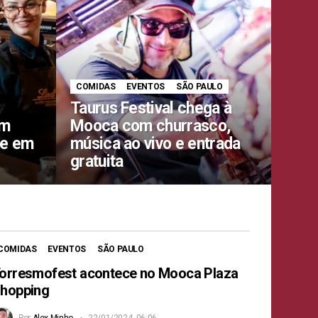
COMIDAS
EVENTOS
SÃO PAULO
Taurus Festival chega à
om
Mooca com churrasco,
te em
música ao vivo e entrada
gratuita
COMIDAS
EVENTOS
SÃO PAULO
orresmofest acontece no Mooca Plaza
hopping
Por
Alex Minho
22/01/2024, 06:06