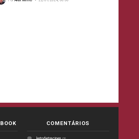
EBOOK
COMENTÁRIOS
ketodietrecipes
on