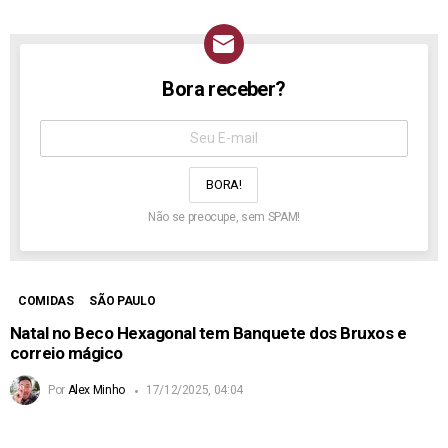
Bora receber?
NEWSLETTER
Assine
aqui:
Não se preocupe, sem SPAM!
COMIDAS
SÃO PAULO
Natal no Beco Hexagonal tem Banquete dos Bruxos e
correio mágico
Por
Alex Minho
17/12/2025, 04:04