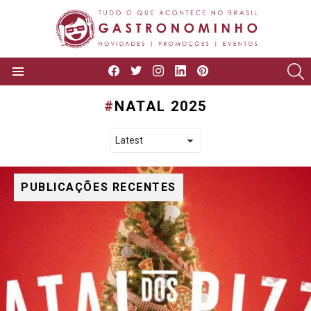
facebook
twitter
instagram
linkedin
pinterest
P
Menu
NATAL 2025
PUBLICAÇÕES RECENTES