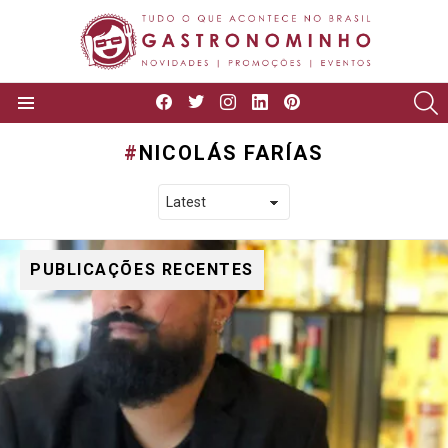
facebook
twitter
instagram
linkedin
pinterest
P
Menu
NICOLÁS FARÍAS
PUBLICAÇÕES RECENTES