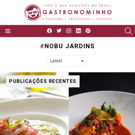
facebook
twitter
instagram
linkedin
pinterest
P
Menu
NOBU JARDINS
PUBLICAÇÕES RECENTES