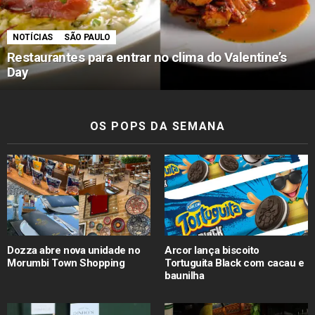
NOTÍCIAS
SÃO PAULO
Restaurantes para entrar no clima do Valentine’s
Day
OS POPS DA SEMANA
Dozza abre nova unidade no
Arcor lança biscoito
Morumbi Town Shopping
Tortuguita Black com cacau e
baunilha