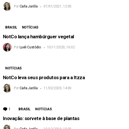
Por
Carla Jaróla
07/01/2021, 12:05
BRASIL
NOTÍCIAS
NotCo lança hambúrguer vegetal
Por
Lueli Custódio
10/11/2020, 16:02
NOTÍCIAS
NotCo leva seus produtos para a Itzza
Por
Carla Jaróla
11/02/2020, 14:00
1
Comment
BRASIL
NOTÍCIAS
Inovação: sorvete à base de plantas