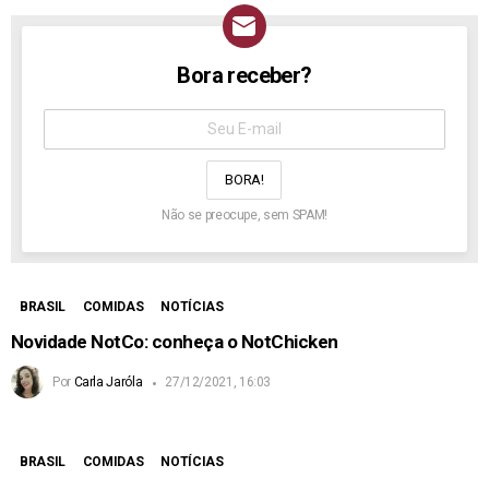
Bora receber?
NEWSLETTER
Assine
aqui:
Não se preocupe, sem SPAM!
BRASIL
COMIDAS
NOTÍCIAS
Novidade NotCo: conheça o NotChicken
Por
Carla Jaróla
27/12/2021, 16:03
BRASIL
COMIDAS
NOTÍCIAS