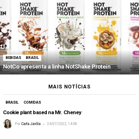
BEBIDAS
BRASIL
NotCo apresenta a linha NotShake Protein
MAIS NOTÍCIAS
BRASIL
COMIDAS
Cookie plant based na Mr. Cheney
Por
Carla Jaróla
24/07/2022, 14:08