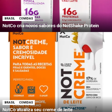
BRASIL
COMIDAS
NotCo cria novos sabores do NotShake Protein
BRASIL
COMIDAS
NotCo atualiza seu creme de leite