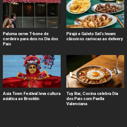
Paloma serve T-bone de
Pirajá e Galeto Sat’s levam
cordeiro para dois no Dia dos
clássicos cariocas ao delivery
Pais
Asia Town Festival leva cultura
Tuy Bar, Cocina celebra Dia
asiática ao Brooklin
dos Pais com Paella
Valenciana