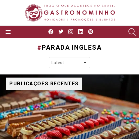
facebook
twitter
instagram
linkedin
pinterest
P
Menu
PARADA INGLESA
PUBLICAÇÕES RECENTES