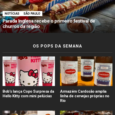
NOTÍCIAS
SÃO PAULO
Parada Inglesa recebe o primeiro festival de
churros da região
OS POPS DA SEMANA
Bob’s lança Copo Surpresa da
Armazém Cardosão amplia
Hello Kitty com mini pelúcias
linha de cervejas próprias no
Rio