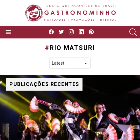
facebook
twitter
instagram
linkedin
pinterest
P
Menu
RIO MATSURI
PUBLICAÇÕES RECENTES