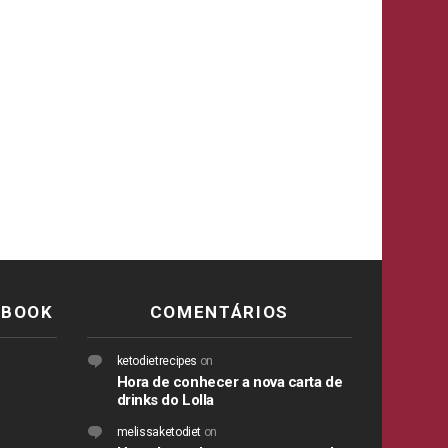
EBOOK
COMENTÁRIOS
ketodietrecipes
on
Hora de conhecer a nova carta de
drinks do Lolla
melissaketodiet
on