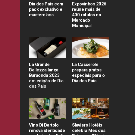
Dia dos Pais com
Expovinhos 2026
pack exclusivo e
reúne mais de
masterclass
400 rótulos no
Mercado
Municipal
La Grande
La Casserole
Bellezza lança
prepara pratos
Baraonda 2023
especiais para o
em edição de Dia
Dia dos Pais
dos Pais
Vino Di Bartolo
Slaviero Hotéis
renova identidade
celebra Mês dos