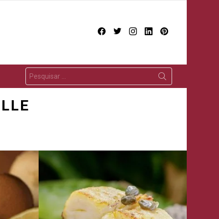
facebook
twitter
instagram
linkedin
pinterest
ILLE