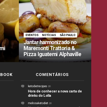
EVENTOS
NOTÍCIAS
SÃO PAULO
Jantar harmonizado no
emi
Maremonti Trattoria &
Pizza Iguatemi Alphaville
EBOOK
COMENTÁRIOS
ketodietrecipes
on
Hora de conhecer a nova carta de
drinks do Lolla
melissaketodiet
on