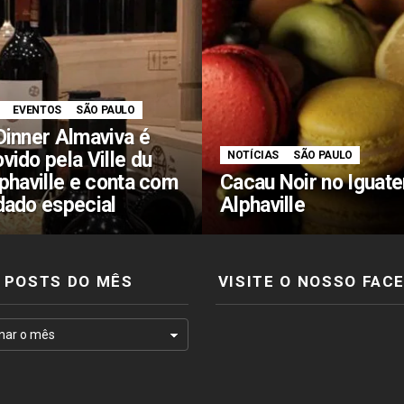
EVENTOS
SÃO PAULO
Dinner Almaviva é
vido pela Ville du
NOTÍCIAS
SÃO PAULO
lphaville e conta com
Cacau Noir no Iguat
dado especial
Alphaville
POSTS DO MÊS
VISITE O NOSSO FAC