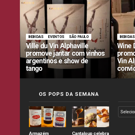
BEBIDAS
EVENTOS
SÃO PAULO
BEBIDAS
Ville du Vin Alphaville
Wine 
promove jantar com vinhos
promo
argentinos e show de
Vin A
tango
convi
OS POPS DA SEMANA
Armazém
Cantaloup celebra