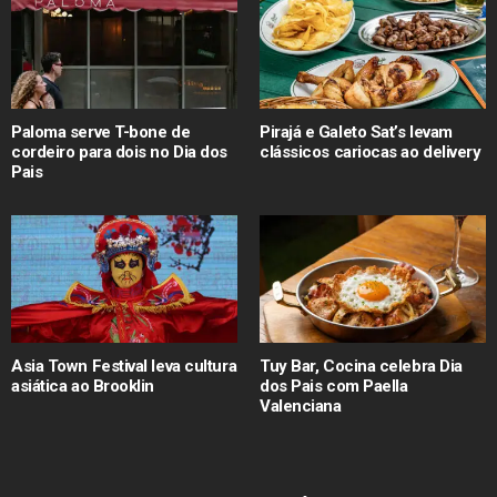
Paloma serve T-bone de
Pirajá e Galeto Sat’s levam
cordeiro para dois no Dia dos
clássicos cariocas ao delivery
Pais
Asia Town Festival leva cultura
Tuy Bar, Cocina celebra Dia
asiática ao Brooklin
dos Pais com Paella
Valenciana