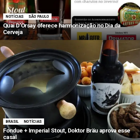
NOTÍCIAS
SÃO PAULO
Quai D’Orsay oferece harmonização no Dia da
Cerveja
BRASIL
NOTÍCIAS
Fondue + Imperial Stout, Doktor Bräu aprova esse
casal