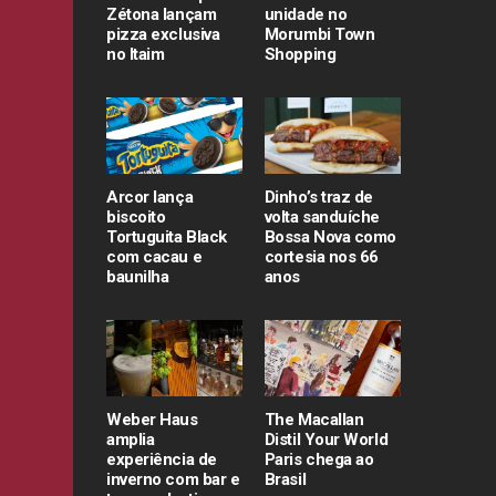
Zétona lançam
unidade no
pizza exclusiva
Morumbi Town
no Itaim
Shopping
Arcor lança
Dinho’s traz de
biscoito
volta sanduíche
Tortuguita Black
Bossa Nova como
com cacau e
cortesia nos 66
baunilha
anos
Weber Haus
The Macallan
amplia
Distil Your World
experiência de
Paris chega ao
inverno com bar e
Brasil