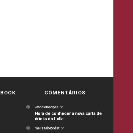
EBOOK
COMENTÁRIOS
ketodietrecipes
on
Hora de conhecer a nova carta de
drinks do Lolla
melissaketodiet
on