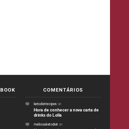
EBOOK
COMENTÁRIOS
ketodietrecipes
on
Hora de conhecer a nova carta de
drinks do Lolla
melissaketodiet
on