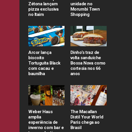
Zétona lançam
unidade no
pizza exclusiva
Morumbi Town
no Itaim
Shopping
Arcor lança
Dinho’s traz de
biscoito
volta sanduíche
Tortuguita Black
Bossa Nova como
com cacau e
cortesia nos 66
baunilha
anos
Weber Haus
The Macallan
amplia
Distil Your World
experiência de
Paris chega ao
inverno com bar e
Brasil