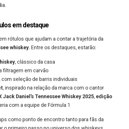
ia.
tulos em destaque
m rótulos que ajudam a contar a trajetória da
see whiskey
. Entre os destaques, estarão:
hiskey
, clássico da casa
a filtragem em carvão
, com seleção de barris individuais
ct
, inspirado na relação da marca com o cantor
 Jack Daniel’s Tennessee Whiskey 2025
,
edição
eria com a equipe de Fórmula 1
ups como ponto de encontro tanto para fãs da
r o primeiro passo no universo dos whiskeys