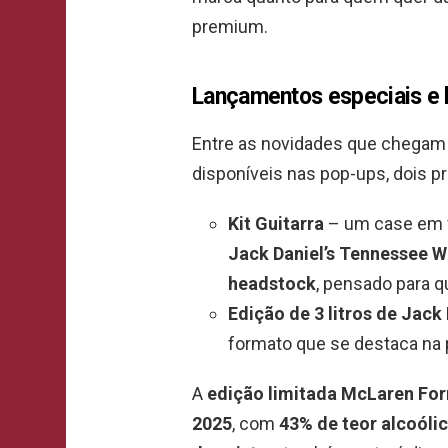
premium.
Lançamentos especiais e k
Entre as novidades que chegam a
disponíveis nas pop-ups, dois 
Kit Guitarra
– um case em f
Jack Daniel’s Tennessee W
headstock
, pensado para q
Edição de 3 litros de Jack
formato que se destaca na p
A
edição limitada McLaren For
2025
, com
43% de teor alcoólic