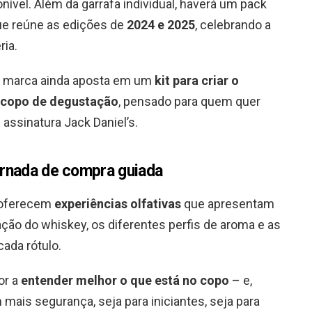
nível. Além da garrafa individual, haverá um pack
que reúne as edições de
2024 e 2025
, celebrando a
ria.
 a marca ainda aposta em um
kit para criar o
copo de degustação
, pensado para quem quer
ssinatura Jack Daniel’s.
jornada de compra guiada
 oferecem
experiências olfativas
que apresentam
ação do whiskey, os diferentes perfis de aroma e as
ada rótulo.
or a
entender melhor o que está no copo
– e,
 mais segurança, seja para iniciantes, seja para