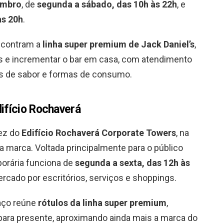
embro
, de
segunda a sábado, das 10h às 22h
, e
às 20h
.
ncontram a
linha super premium de Jack Daniel’s
,
its e incrementar o bar em casa, com atendimento
fis de sabor e formas de consumo.
difício Rochaverá
vez do
Edifício Rochaverá Corporate Towers
, na
a marca. Voltada principalmente para o público
mporária funciona de
segunda a sexta, das 12h às
rcado por escritórios, serviços e shoppings.
aço reúne
rótulos da linha super premium
,
ara presente, aproximando ainda mais a marca do