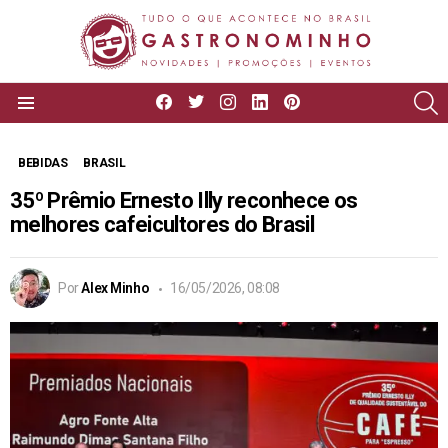
facebook
twitter
instagram
linkedin
pinterest
P
Menu
BEBIDAS
BRASIL
35º Prêmio Ernesto Illy reconhece os
melhores cafeicultores do Brasil
Por
Alex Minho
16/05/2026, 08:08