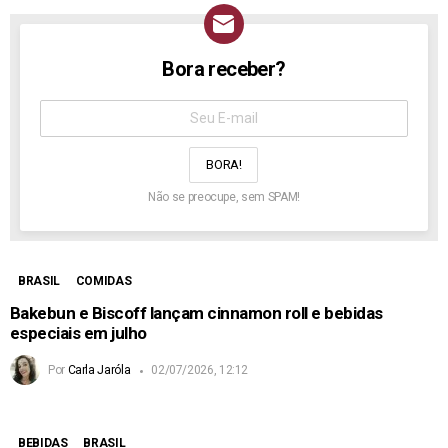
Bora receber?
NEWSLETTER
Assine
aqui:
Não se preocupe, sem SPAM!
BRASIL
COMIDAS
Bakebun e Biscoff lançam cinnamon roll e bebidas
especiais em julho
Por
Carla Jaróla
02/07/2026, 12:12
BEBIDAS
BRASIL