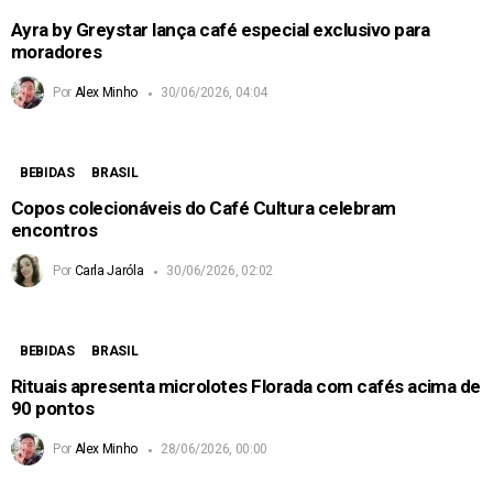
Ayra by Greystar lança café especial exclusivo para
moradores
Por
Alex Minho
30/06/2026, 04:04
BEBIDAS
BRASIL
Copos colecionáveis do Café Cultura celebram
encontros
Por
Carla Jaróla
30/06/2026, 02:02
BEBIDAS
BRASIL
Rituais apresenta microlotes Florada com cafés acima de
90 pontos
Por
Alex Minho
28/06/2026, 00:00