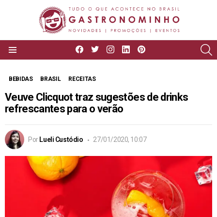
facebook
twitter
instagram
linkedin
pinterest
P
Menu
BEBIDAS
BRASIL
RECEITAS
Veuve Clicquot traz sugestões de drinks
refrescantes para o verão
Por
Lueli Custódio
27/01/2020, 10:07