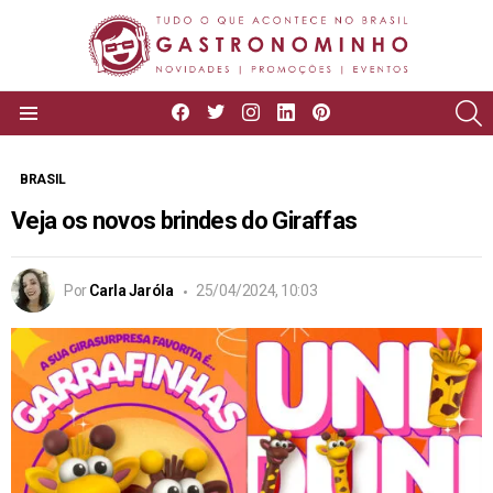
facebook
twitter
instagram
linkedin
pinterest
P
Menu
BRASIL
Veja os novos brindes do Giraffas
Por
Carla Jaróla
25/04/2024, 10:03