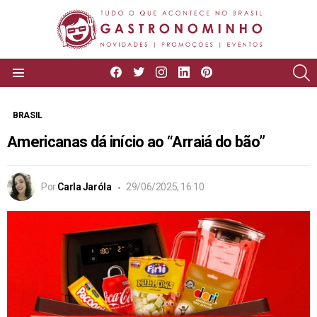
facebook
twitter
instagram
linkedin
pinterest
P
Menu
BRASIL
Americanas dá início ao “Arraiá do bão”
Por
Carla Jaróla
29/06/2025, 16:10