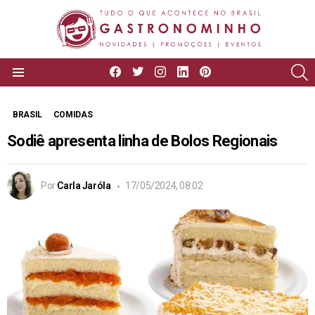
facebook
twitter
instagram
linkedin
pinterest
P
Menu
BRASIL
COMIDAS
Sodiê apresenta linha de Bolos Regionais
Por
Carla Jaróla
17/05/2024, 08:02