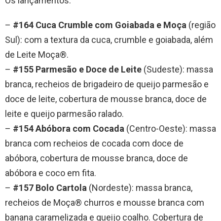
Os lançamentos:
–
#164 Cuca Crumble com Goiabada e Moça
(região
Sul): com a textura da cuca, crumble e goiabada, além
de Leite Moça®.
–
#155 Parmesão e Doce de Leite
(Sudeste): massa
branca, recheios de brigadeiro de queijo parmesão e
doce de leite, cobertura de mousse branca, doce de
leite e queijo parmesão ralado.
–
#154 Abóbora com Cocada
(Centro-Oeste): massa
branca com recheios de cocada com doce de
abóbora, cobertura de mousse branca, doce de
abóbora e coco em fita.
–
#157 Bolo Cartola
(Nordeste): massa branca,
recheios de Moça® churros e mousse branca com
banana caramelizada e queijo coalho. Cobertura de