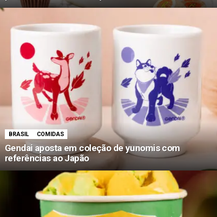
BRASIL
COMIDAS
Gendai aposta em coleção de yunomis com
referências ao Japão