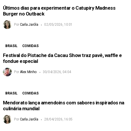
Últimos dias para experimentar o Catupiry Madness
Burger no Outback
Por
Carla Jaróla
02/05/2026, 10:01
BRASIL
COMIDAS
Festival do Pistache da Cacau Show traz pavê, waffle e
fondue especial
Por
Alex Minho
30/04/2026, 04:04
BRASIL
COMIDAS
Mendorato lança amendoins com sabores inspirados na
culinária mundial
Por
Carla Jaróla
28/04/2026, 16:05