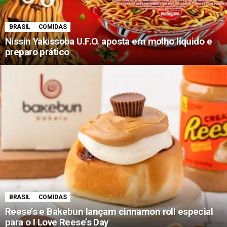
BRASIL
COMIDAS
Nissin Yakissoba U.F.O. aposta em molho líquido e
preparo prático
BRASIL
COMIDAS
Reese’s e Bakebun lançam cinnamon roll especial
para o I Love Reese’s Day