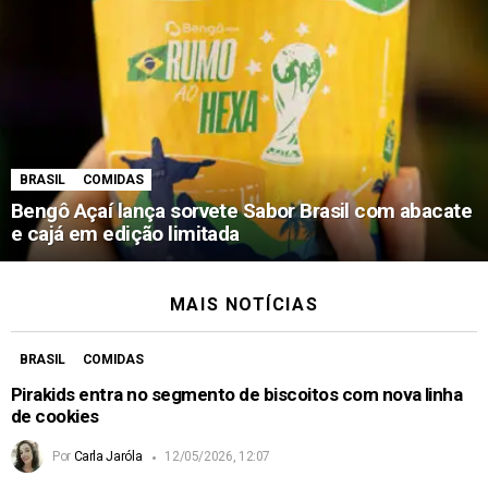
BRASIL
COMIDAS
Bengô Açaí lança sorvete Sabor Brasil com abacate
e cajá em edição limitada
MAIS NOTÍCIAS
BRASIL
COMIDAS
Pirakids entra no segmento de biscoitos com nova linha
de cookies
Por
Carla Jaróla
12/05/2026, 12:07