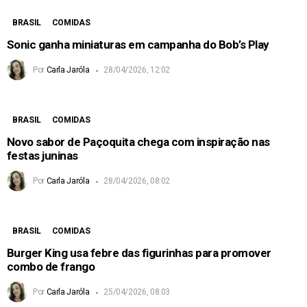
BRASIL
COMIDAS
Sonic ganha miniaturas em campanha do Bob’s Play
Por
Carla Jaróla
28/04/2026, 12:02
BRASIL
COMIDAS
Novo sabor de Paçoquita chega com inspiração nas
festas juninas
Por
Carla Jaróla
28/04/2026, 08:02
BRASIL
COMIDAS
Burger King usa febre das figurinhas para promover
combo de frango
Por
Carla Jaróla
25/04/2026, 08:03