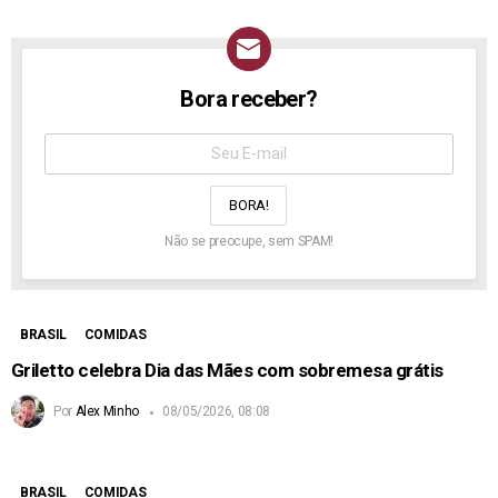
Bora receber?
NEWSLETTER
Assine
aqui:
Não se preocupe, sem SPAM!
BRASIL
COMIDAS
Griletto celebra Dia das Mães com sobremesa grátis
Por
Alex Minho
08/05/2026, 08:08
BRASIL
COMIDAS