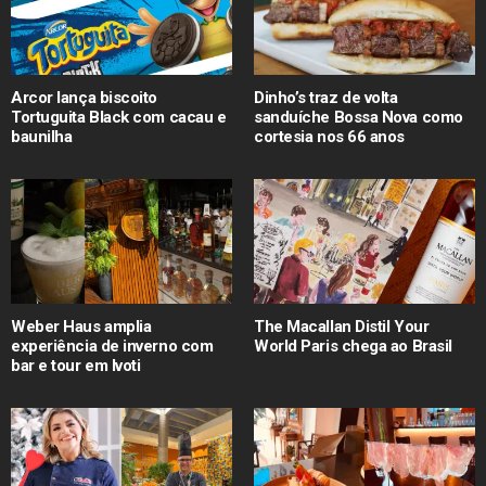
Arcor lança biscoito
Dinho’s traz de volta
Tortuguita Black com cacau e
sanduíche Bossa Nova como
baunilha
cortesia nos 66 anos
Weber Haus amplia
The Macallan Distil Your
experiência de inverno com
World Paris chega ao Brasil
bar e tour em Ivoti