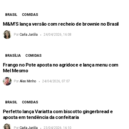
BRASIL
COMIDAS
M&M’S lança versão com recheio de brownie no Brasil
Por
Carla Jaróla
24/04/2026, 16:08
BRASÍLIA
COMIDAS
Frango no Pote aposta no agridoce e lança menu com
Mel Mesmo
Por
Alex Minho
24/04/2026, 07:07
BRASIL
COMIDAS
Perfetto lança Variatta com biscotto gingerbread e
aposta em tendência da confeitaria
Por
Carla Jaróla
23/04/2026, 16:10