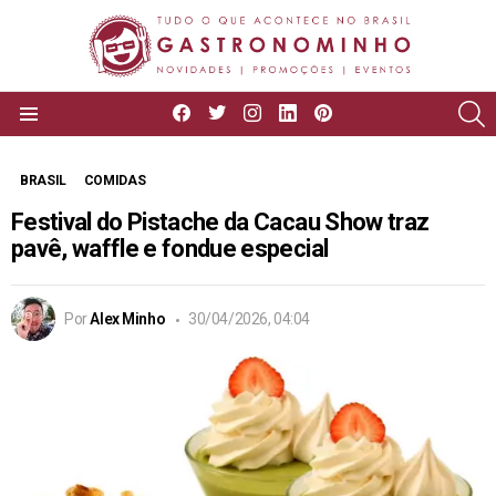
facebook
twitter
instagram
linkedin
pinterest
P
Menu
BRASIL
COMIDAS
Festival do Pistache da Cacau Show traz
pavê, waffle e fondue especial
Por
Alex Minho
30/04/2026, 04:04