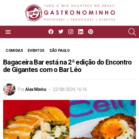
facebook
twitter
instagram
linkedin
pinterest
P
Menu
COMIDAS
EVENTOS
SÃO PAULO
Bagaceira Bar está na 2ª edição do Encontro
de Gigantes com o Bar Léo
Por
Alex Minho
22/08/2024, 16:16