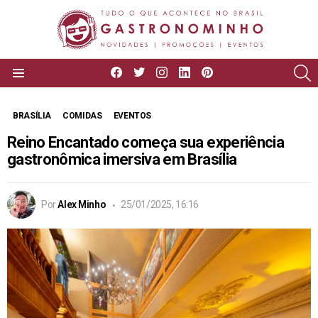
facebook
twitter
instagram
linkedin
pinterest
P
Menu
BRASÍLIA
COMIDAS
EVENTOS
Reino Encantado começa sua experiência
gastronômica imersiva em Brasília
Por
Alex Minho
25/01/2025, 16:16