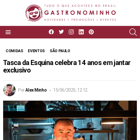
facebook
twitter
instagram
linkedin
pinterest
P
Menu
COMIDAS
EVENTOS
SÃO PAULO
Tasca da Esquina celebra 14 anos em jantar
exclusivo
Por
Alex Minho
15/06/2025, 12:12