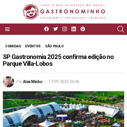
facebook
twitter
instagram
linkedin
pinterest
P
Menu
COMIDAS
EVENTOS
SÃO PAULO
SP Gastronomia 2025 confirma edição no
Parque Villa-Lobos
Por
Alex Minho
17/09/2025, 06:06