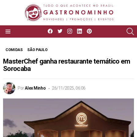
facebook
twitter
instagram
linkedin
pinterest
P
Menu
COMIDAS
SÃO PAULO
MasterChef ganha restaurante temático em
Sorocaba
Por
Alex Minho
26/11/2025, 06:06