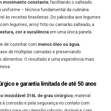
em movimento constante
, facilitando o salteado
o uniforme – técnica fundamental da culinária
el às receitas brasileiras. Do yakisoba aos legumes
com legumes, arroz frito ou camarão salteado, a
textura, cor e suculência
em uma única panela.
dade de cozinhar com
menos óleo ou água
,
 base de múltiplas camadas e preservando
os alimentos. O resultado é uma experiência mais
 mesa.
úrgico e garantia limitada de até 50 anos
o inoxidável 316L de grau cirúrgico
, material
ia à corrosão e pela segurança no contato com
ribui para um utensílio robusto, durável e com