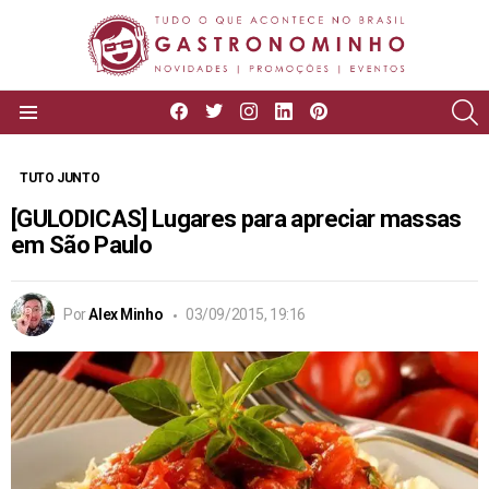
facebook
twitter
instagram
linkedin
pinterest
P
Menu
TUTO JUNTO
[GULODICAS] Lugares para apreciar massas
em São Paulo
Por
Alex Minho
03/09/2015, 19:16