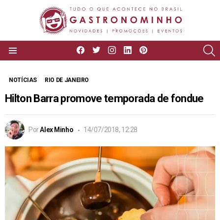
facebook
twitter
instagram
linkedin
pinterest
P
Menu
NOTÍCIAS
RIO DE JANEIRO
Hilton Barra promove temporada de fondue
Por
Alex Minho
14/07/2018, 12:28