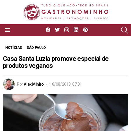
facebook
twitter
instagram
linkedin
pinterest
P
Menu
NOTÍCIAS
SÃO PAULO
Casa Santa Luzia promove especial de
produtos veganos
Por
Alex Minho
18/08/2018, 07:01