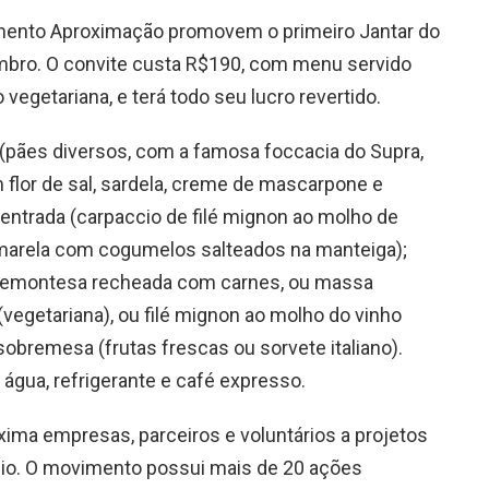
imento Aproximação promovem o primeiro Jantar do
mbro. O convite custa R$190, com menu servido
vegetariana, e terá todo seu lucro revertido.
pães diversos, com a famosa foccacia do Supra,
flor de sal, sardela, creme de mascarpone e
 entrada (carpaccio de filé mignon ao molho de
amarela com cogumelos salteados na manteiga);
 Piemontesa recheada com carnes, ou massa
egetariana), ou filé mignon ao molho do vinho
obremesa (frutas frescas ou sorvete italiano).
água, refrigerante e café expresso.
ma empresas, parceiros e voluntários a projetos
lio. O movimento possui mais de 20 ações