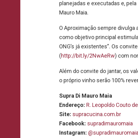
planejadas e executadas e, pela 
Mauro Maia.
O Aproximação sempre divulga a
como objetivo principal estimula
ONG’s já existentes”. Os convit
(
http://bit.ly/2NwAeRw
) com no
Além do convite do jantar, os va
o próprio vinho serão 100% reve
Supra Di Mauro Maia
Endereço:
R. Leopoldo Couto de
Site:
supracucina.com.br
Facebook:
supradimauromaia
Instagram:
@supradimauromai