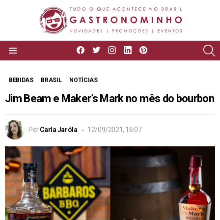
facebook
twitter
instagram
linkedin
pinterest
P
Menu
BEBIDAS
BRASIL
NOTÍCIAS
Jim Beam e Maker’s Mark no mês do bourbon
Por
Carla Jaróla
12/09/2021, 16:07