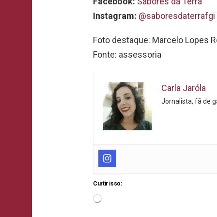
Facebook:
Sabores da Terra
Instagram:
@saboresdaterrafgi
Foto destaque: Marcelo Lopes R
Fonte: assessoria
Carla Jaróla
Jornalista, fã de 
Curtir isso: