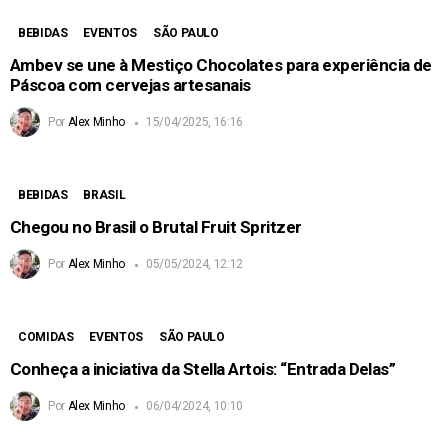
BEBIDAS
EVENTOS
SÃO PAULO
Ambev se une à Mestiço Chocolates para experiência de
Páscoa com cervejas artesanais
Por
Alex Minho
15/04/2025, 16:16
BEBIDAS
BRASIL
Chegou no Brasil o Brutal Fruit Spritzer
Por
Alex Minho
05/05/2024, 12:12
COMIDAS
EVENTOS
SÃO PAULO
Conheça a iniciativa da Stella Artois: “Entrada Delas”
Por
Alex Minho
06/04/2024, 10:10