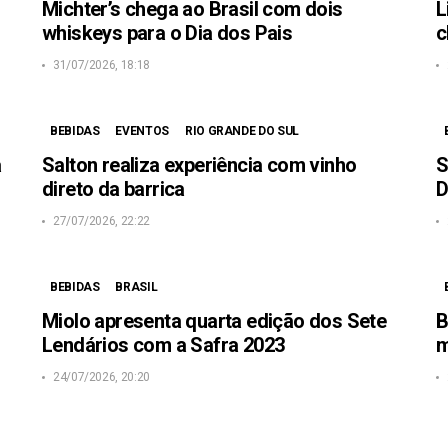
Michter’s chega ao Brasil com dois
L
whiskeys para o Dia dos Pais
c
31/07/2026, 18:18
BEBIDAS
EVENTOS
RIO GRANDE DO SUL
a
Salton realiza experiência com vinho
S
direto da barrica
27/07/2026, 22:22
BEBIDAS
BRASIL
Miolo apresenta quarta edição dos Sete
B
Lendários com a Safra 2023
m
24/07/2026, 20:20