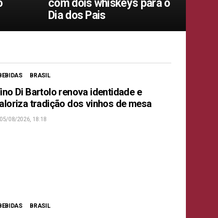
o
com dois whiskeys para o
Dia dos Pais
BEBIDAS
BRASIL
ino Di Bartolo renova identidade e
aloriza tradição dos vinhos de mesa
05/08/2026, 18:18
BEBIDAS
BRASIL