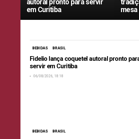
autoral pronto para servir
tradi
em Curitiba
mesa
BEBIDAS
BRASIL
Fidelio lança coquetel autoral pronto par
servir em Curitiba
06/08/2026, 18:18
BEBIDAS
BRASIL