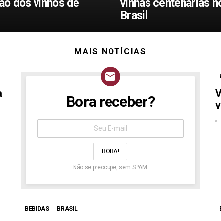
ção dos vinhos de
vinhas centenárias n
Brasil
MAIS NOTÍCIAS
a
V
Bora receber?
NEWSLETTER
v
Assine
aqui:
Não se preocupe, sem SPAM!
BEBIDAS
BRASIL