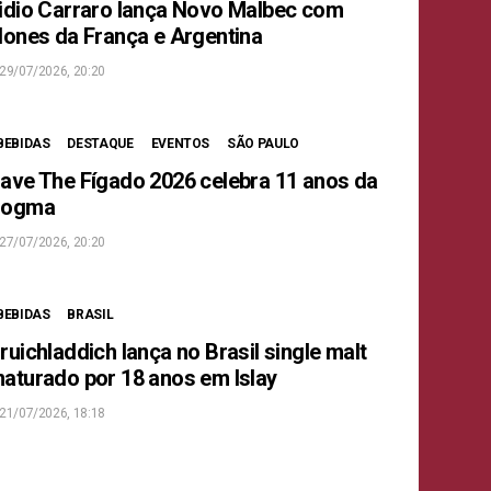
idio Carraro lança Novo Malbec com
lones da França e Argentina
29/07/2026, 20:20
BEBIDAS
DESTAQUE
EVENTOS
SÃO PAULO
ave The Fígado 2026 celebra 11 anos da
Dogma
27/07/2026, 20:20
BEBIDAS
BRASIL
ruichladdich lança no Brasil single malt
aturado por 18 anos em Islay
21/07/2026, 18:18