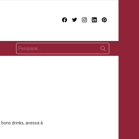
facebook
twitter
instagram
linkedin
pinterest
 bons drinks, avessa à