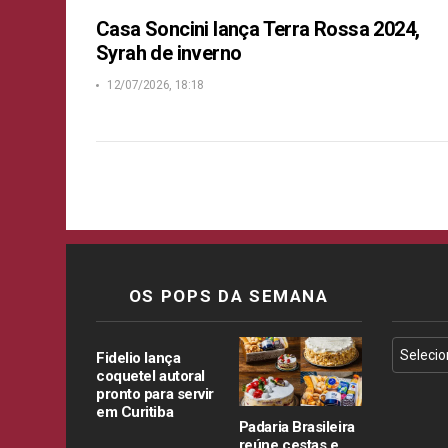
Casa Soncini lança Terra Rossa 2024,
Syrah de inverno
12/07/2026, 18:18
OS POPS DA SEMANA
Fidelio lança
coquetel autoral
pronto para servir
em Curitiba
Padaria Brasileira
reúne cestas e