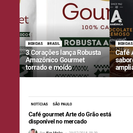
BEBIDAS
BRASIL
BEBIDAS
3 Corações lança Robusta
Café 
Amazônico Gourmet
sabor
torrado e moído
ampli
NOTÍCIAS
SÃO PAULO
Café gourmet Arte do Grão está
disponível no mercado
Por
Alex Minho
29/07/2018, 09:39